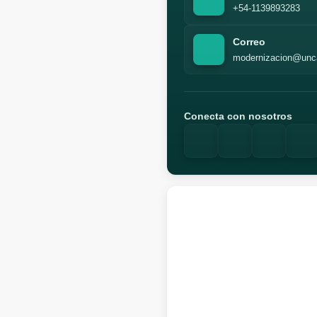
+54-1139893283
Correo
modernizacion@unc
Conecta con nosotros