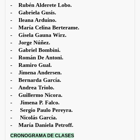
- Rubén Alderete Lobo.
- Gabriela Gusis.
- Ileana Arduino.
- María Celina Berterame.
- Gisela Gauna Wirz.
- Jorge Núñez.
- Gabriel Bombini.
- Román De Antoni.
- Ramiro Gual.
- Jimena Andersen.
- Bernarda García.
- Andrea Triolo.
- Guillermo Nicora.
- Jimena P. Falco.
- Sergio Paulo Pereyra.
- Nicolás García.
- María Daniela Petroff.
CRONOGRAMA DE CLASES