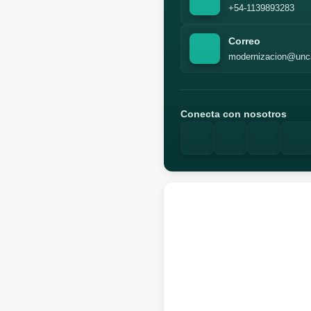
+54-1139893283
Correo
modernizacion@unc
Conecta con nosotros