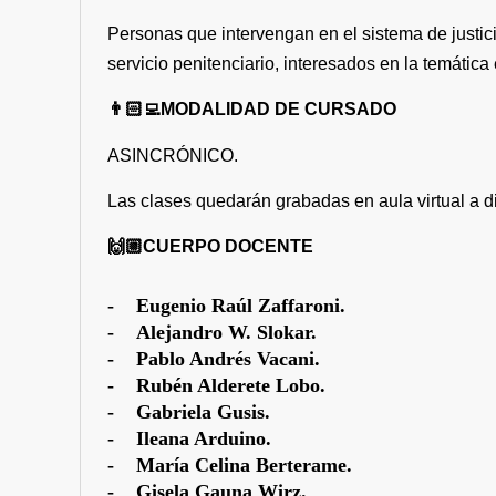
Personas que intervengan en el sistema de justic
servicio penitenciario, interesados en la temática
👨🏻‍💻MODALIDAD DE CURSADO
ASINCRÓNICO.
Las clases quedarán grabadas en aula virtual a d
🙌🏼CUERPO DOCENTE
- Eugenio Raúl Zaffaroni.
- Alejandro W. Slokar.
- Pablo Andrés Vacani.
- Rubén Alderete Lobo.
- Gabriela Gusis.
- Ileana Arduino.
- María Celina Berterame.
- Gisela Gauna Wirz.