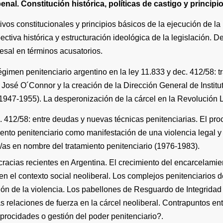
penal
. Constitución histórica, políticas de castigo y principio
ivos constitucionales y principios básicos de la ejecución de 
ctiva histórica y estructuración ideológica de la legislación. D
cesal en términos acusatorios.
régimen penitenciario argentino en la ley 11.833 y dec. 412/58: t
 José O´Connor y la creación de la Dirección General de Instit
o (1947-1955). La desperonización de la cárcel en la Revolución 
c. 412/58: entre deudas y nuevas técnicas penitenciarias. El pr
ento penitenciario como manifestación de una violencia legal y f
o/as en nombre del tratamiento penitenciario (1976-1983).
racias recientes en Argentina. El crecimiento del encarcelamie
en el contexto social neoliberal. Los complejos penitenciarios 
ión de la violencia. Los pabellones de Resguardo de Integridad 
relaciones de fuerza en la cárcel neoliberal. Contrapuntos entr
iprocidades o gestión del poder penitenciario?.