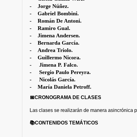
- Jorge Núñez.
- Gabriel Bombini.
- Román De Antoni.
- Ramiro Gual.
- Jimena Andersen.
- Bernarda García.
- Andrea Triolo.
- Guillermo Nicora.
- Jimena P. Falco.
- Sergio Paulo Pereyra.
- Nicolás García.
- María Daniela Petroff.
📅CRONOGRAMA DE CLASES
Las clases se realizarán de manera asincrónica p
📚CONTENIDOS TEMÁTICOS