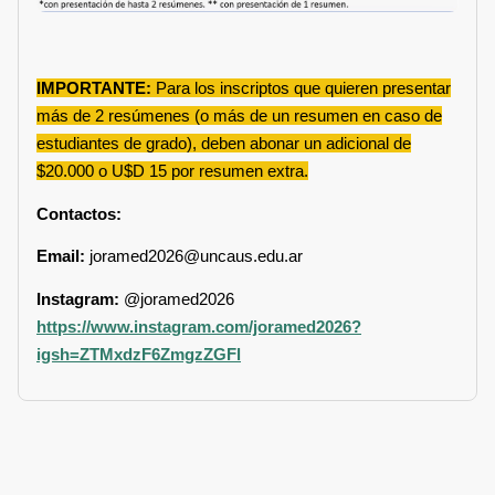
IMPORTANTE:
Para los inscriptos que quieren presentar
más de 2 resúmenes (o más de un resumen en caso de
estudiantes de grado), deben abonar un adicional de
$20.000 o U$D 15 por resumen extra.
Contactos:
Email:
joramed2026@uncaus.edu.ar
Instagram:
@joramed2026
https://www.instagram.com/joramed2026?
igsh=ZTMxdzF6ZmgzZGFl